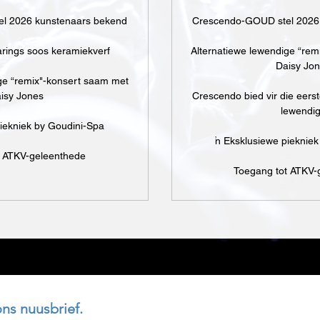
l 2026 kunstenaars bekend
Crescendo-GOUD stel 2026
arings soos keramiekverf
Alternatiewe lewendige “re
Daisy Jo
ge “remix"-konsert saam met
isy Jones
Crescendo bied vir die eerst
lewendi
piekniek by Goudini-Spa
'n Eksklusiewe pieknie
t ATKV-geleenthede
Toegang tot ATKV-
ons nuusbrief.