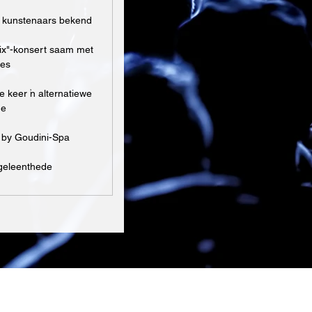
 kunstenaars bekend
mix"-konsert saam met
nes
e keer ‘n alternatiewe
ge
k by Goudini-Spa
geleenthede