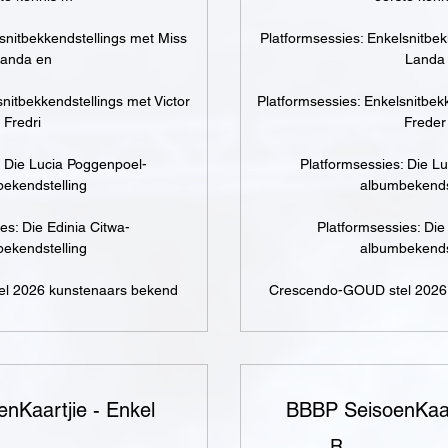
snitbekkendstellings met Miss
Platformsessies: Enkelsnitbek
anda en
Landa
snitbekkendstellings met Victor
Platformsessies: Enkelsnitbekk
Fredri
Freder
: Die Lucia Poggenpoel-
Platformsessies: Die L
ekendstelling
albumbekends
es: Die Edinia Citwa-
Platformsessies: Die
ekendstelling
albumbekends
l 2026 kunstenaars bekend
Crescendo-GOUD stel 2026
nKaartjie - Enkel
BBBP SeisoenKaar
R