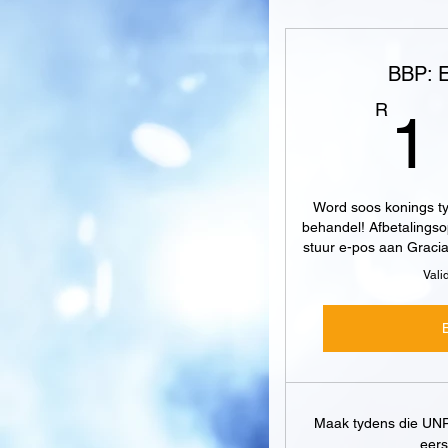
BBP: E
R
1
Word soos konings t
behandel! Afbetalings
stuur e-pos aan Graci
Vali
Maak tydens die UN
eers