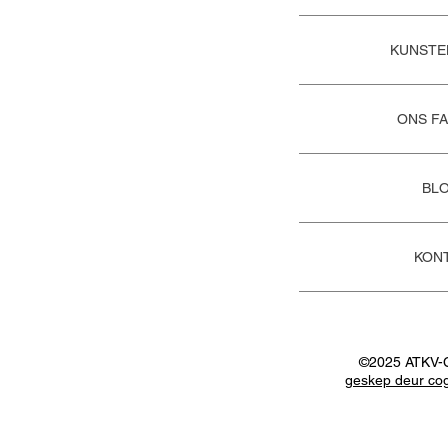
KUNSTE
ONS FA
BL
KON
©2025 ATKV-
geskep deur cog