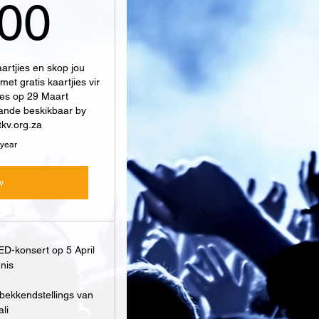
5 000R
000
artjies en skop jou
t gratis kaartjies vir
ees op 29 Maart
aande beskikbaar by
kv.org.za
 year
w
-konsert op 5 April
nis
tbekkendstellings van
li