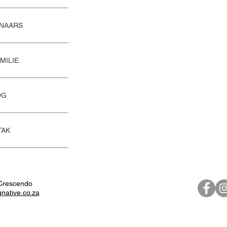
NAARS
MILIE
OG
TAK
Crescendo
native.co.za