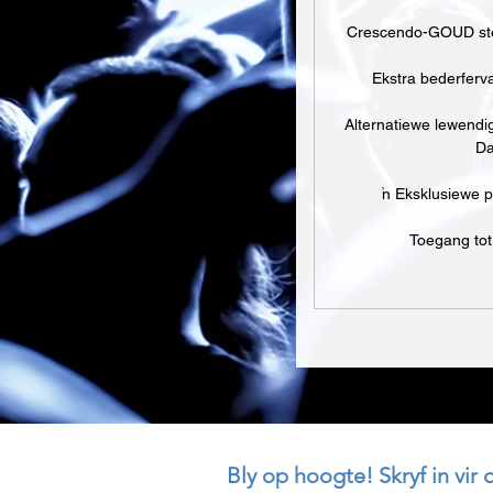
Crescendo-GOUD ste
Ekstra bederferv
Alternatiewe lewendi
Da
'n Eksklusiewe 
Toegang to
Bly op hoogte! Skryf in vir 