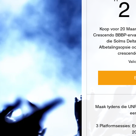
2
Koop voor 20 Maart
Crescendo BBBP-ervarin
die Solms Delt
Afbetalingsopsie o
crescend
Vali
Maak tydens die UN
eer
3 Platformsessies: E
20