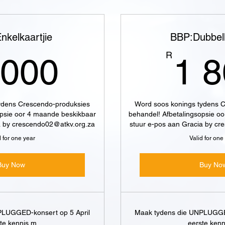
nkelkaartjie
BBP:Dubbelk
1 000R
R
 000
1 
ydens Crescendo-produksies
Word soos konings tydens 
opsie oor 4 maande beskikbaar
behandel! Afbetalingsopsie o
a by crescendo02@atkv.org.za
stuur e-pos aan Gracia by c
d for one year
Valid for one
Buy Now
Buy No
PLUGGED-konsert op 5 April
Maak tydens die UNPLUGGED
te kennis m
eerste ken