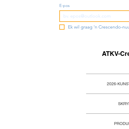
E-pos
Ek wil graag 'n Crescendo-nu
ATKV-Cr
2026-KUN
SKRY
PRODU