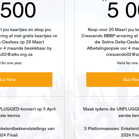
2 500R
 500
5 
 jou kaartjies en skop jou
Koop voor 20 Maart jou ka
g af met gratis kaartjies vir
Crescendo BBBP-ervaring af me
a-Oesfees op 29 Maart
die Solms Delta-Oesf
or 4 maande beskikbaar by
Afbetalingsopsie oor 4 m
o02@atkv.org.za
crescendo02@at
d for one year
Valid for one
Buy Now
Buy No
PLUGGED-konsert op 5 April
Maak tydens die UNPLUGGED
ste kennis
eerste ken
nkelsnitbekkendstellings van
3 Platformsessies: Enkelsni
24 Finali
2024 Fina