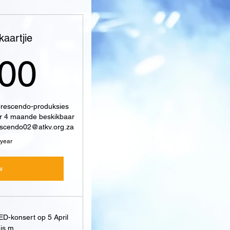
aartjie
1 800R
800
Crescendo-produksies
or 4 maande beskikbaar
rescendo02@atkv.org.za
 year
w
-konsert op 5 April
nis m