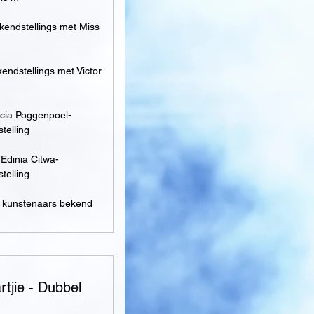
kendstellings met Miss
endstellings met Victor
ucia Poggenpoel-
telling
 Edinia Citwa-
telling
 kunstenaars bekend
tjie - Dubbel