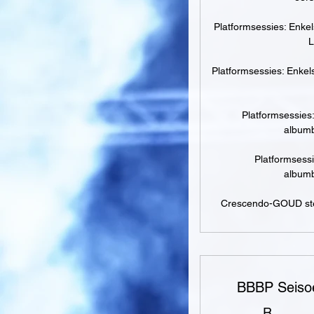
Platformsessies: Enkel
L
Platformsessies: Enkel
Platformsessies
albumb
Platformsessi
albumb
Crescendo-GOUD ste
BBBP Seisoe
R