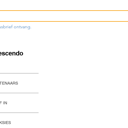
usbrief ontvang.
escendo
STENAARS
F IN
KSIES