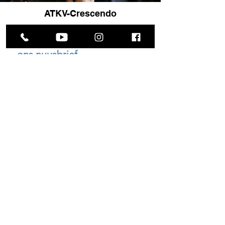
ATKV-Crescendo
Bly op hoogte! Skryf in vir 
ons nuusbrief.
E-pos
Skryf in
Ek wil graag 'n Crescendo-
nuusbrief ontvang.