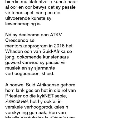
hierdie multitalentvolle kunstenaar
al oor en oor bewys dat sy passie
vir toneelspel, sang en die
uitvoerende kunste sy
lewensroeping is.
Ná sy deelname aan ATKV-
Crescendo se
mentorskapprogram in 2016 het
Whaden een van Suid-Afrika se
jong, opkomende kunstenaars
geword vanweë sy passie vir
musiek en sy sjarmante
verhoogpersoonlikheid.
Alhoewel Suid-Afrikaanse gehore
hom lank gesien het in die rol van
Priester op die kykNET-sepie,
Arendsvlei
, het hy ook al in
verskeie verhoogproduksies 'n
verskyning gemaak. Een van
hierdie produksies is
Krismis van