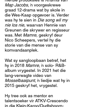
Map Jacobs
, 'n voorgeskrewe
graad 12-drama wat by skole in
die Wes-Kaap opgevoer is. Verder
was hy te sien in
Die song wil my
nie los nie
, waarvan Hennie van
Greunen die skrywer en regisseur
was. Met
Mamre
, geskryf deur
Nico Scheepers, vertel hy die
storie van die mense van sy
komvandaanplek.
Wat sy sangloopbaan betref, het
hy in 2018
Mamre
, ’n solo- R&B-
album vrygestel. In 2021 het die
lang-verwagte video van
Mosselbaaipunt
, ’n liedjie wat hy in
2015 geskryf het, vrygestel.
Hy tree ook as mentor en
talentsoeker vir ATKV-Crescendo
in die Klein-Karoo/Oudtshoorn-