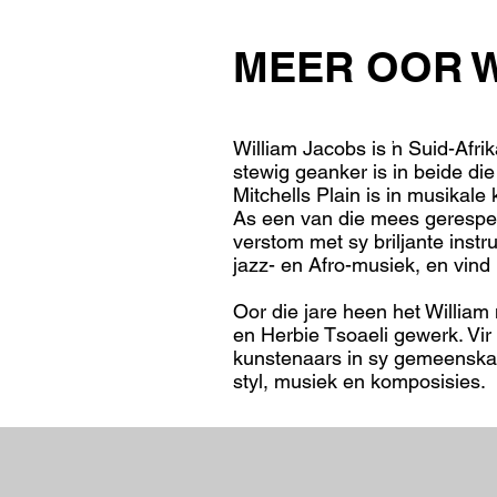
MEER OOR W
William Jacobs is 'n Suid-Afr
stewig geanker is in beide di
Mitchells Plain is in musikale
As een van die mees gerespekt
verstom met sy briljante inst
jazz- en Afro-musiek, en vin
Oor die jare heen het Willia
en Herbie Tsoaeli gewerk. Vir 
kunstenaars in sy gemeenska
styl, musiek en komposisies.