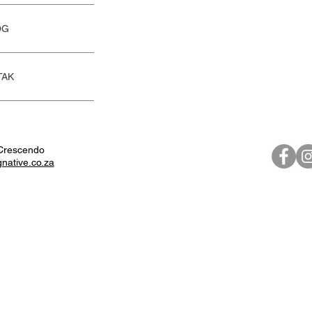
OG
TAK
Crescendo
native.co.za