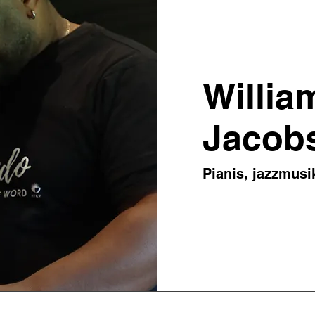
Willia
Jacob
Pianis, jazzmusi