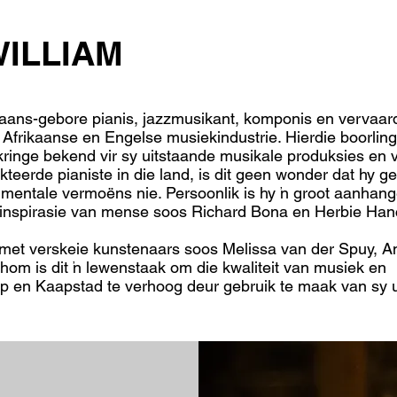
ILLIAM
ikaans-gebore pianis, jazzmusikant, komponis en vervaar
e Afrikaanse en Engelse musiekindustrie. Hierdie boorlin
 kringe bekend vir sy uitstaande musikale produksies en 
eerde pianiste in die land, is dit geen wonder dat hy g
rumentale vermoëns nie. Persoonlik is hy ’n groot aanhan
d inspirasie van mense soos Richard Bona en Herbie Han
m met verskeie kunstenaars soos Melissa van der Spuy, 
hom is dit ’n lewenstaak om die kwaliteit van musiek en
p en Kaapstad te verhoog deur gebruik te maak van sy 