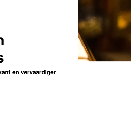
m
s
kant en vervaardiger