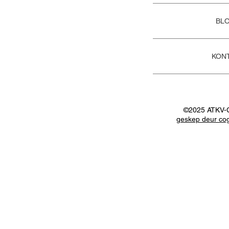
BL
KON
©2025 ATKV-
geskep deur cog