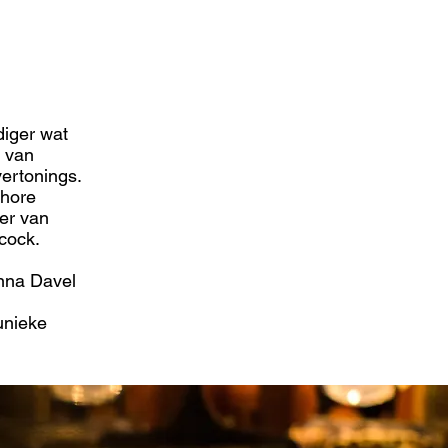
diger wat
g van
vertonings.
ehore
ger van
cock.
Anna Davel
unieke