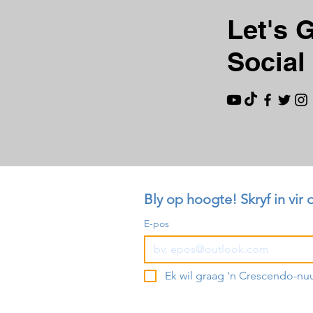
Let's 
Social
Bly op hoogte! Skryf in vir 
E-pos
Ek wil graag 'n Crescendo-nu