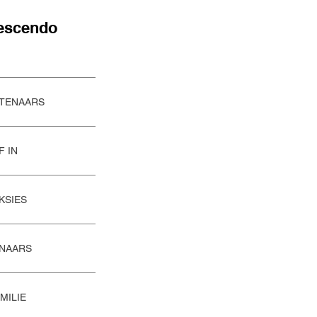
escendo
STENAARS
F IN
KSIES
NAARS
MILIE