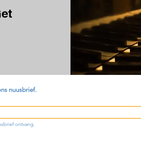
Get
ons nuusbrief.
usbrief ontvang.